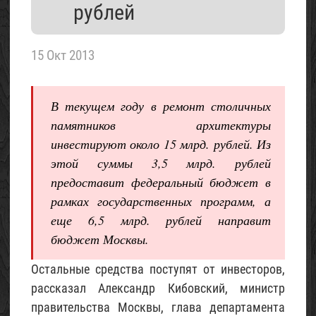
летнего
рублей
домика
«Шалаш»
15 Окт 2013
(с
фото)
07
В текущем году в ремонт столичных
Май
2017
памятников архитектуры
инвестируют около 15 млрд. рублей. Из
Проект
этой суммы 3,5 млрд. рублей
трехэтажного
предоставит федеральный бюджет в
домика
рамках государственных программ, а
для
еще 6,5 млрд. рублей направит
6
соток
бюджет Москвы.
(с
фото)
Остальные средства поступят от инвесторов,
рассказал Александр Кибовский, министр
06
Май
правительства Москвы, глава департамента
2017