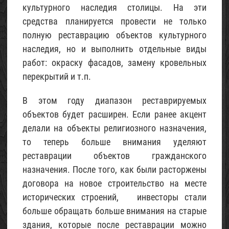
культурного наследия столицы. На эти
средства планируется провести не только
Проект
полную реставрацию объектов культурного
небольшого
наследия, но и выполнить отдельные виды
каркасного
садового
работ: окраску фасадов, замену кровельных
домика
перекрытий и т.п.
(с
описанием)
В этом году диапазон реставрируемых
05
объектов будет расширен. Если ранее акцент
Май
делали на объекты религиозного назначения,
2017
то теперь больше внимания уделяют
реставрации объектов гражданского
Щебень
известняковый
назначения. После того, как были расторжены
договора на новое строительство на месте
02
Май
исторических строений, инвесторы стали
2015
больше обращать больше внимания на старые
здания, которые после реставрации можно
Песок