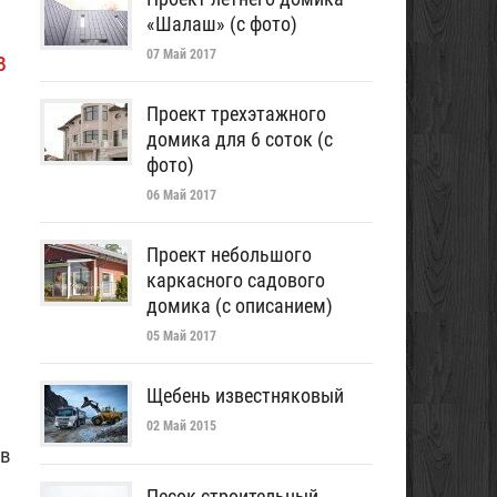
«Шалаш» (с фото)
в
07 Май 2017
Проект трехэтажного
домика для 6 соток (с
фото)
06 Май 2017
Проект небольшого
каркасного садового
домика (с описанием)
05 Май 2017
Щебень известняковый
02 Май 2015
 в
Песок строительный