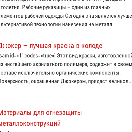
столетия. Рабочие рукавицы – один из главных
элементов рабочей одежды Сегодня она является лучш
альтернативой технологии нанесения на металл...
Джокер — лучшая краска в колоде
[sam id=»1″ codes=»true»] Этот вид краски, изготовленно
из чистейшего акрилатного полимера, содержит в свое
составе исключительно органические компоненты.
Поверхность, окрашенная Джокером, придаст великол..
Материалы для огнезащиты
металлоконструкций