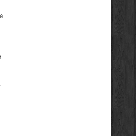
ей
й
м
.