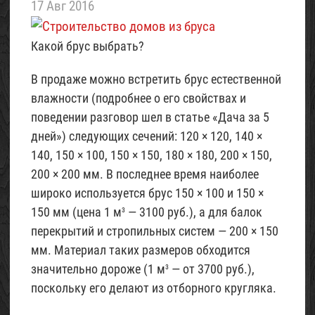
17 Авг 2016
Проект
летнего
Какой брус выбрать?
домика
«Шалаш»
(с
В продаже можно встретить брус естественной
фото)
влажности (подробнее о его свойствах и
07
поведении разговор шел в статье «Дача за 5
Май
дней») следующих сечений: 120 × 120, 140 ×
2017
140, 150 × 100, 150 × 150, 180 × 180, 200 × 150,
200 × 200 мм. В последнее время наиболее
Проект
широко используется брус 150 × 100 и 150 ×
трехэтажного
домика
150 мм (цена 1 м
— 3100 руб.), а для балок
3
для
перекрытий и стропильных систем — 200 × 150
6
мм. Материал таких размеров обходится
соток
значительно дороже (1 м
— от 3700 руб.),
3
(с
поскольку его делают из отборного кругляка.
фото)
06