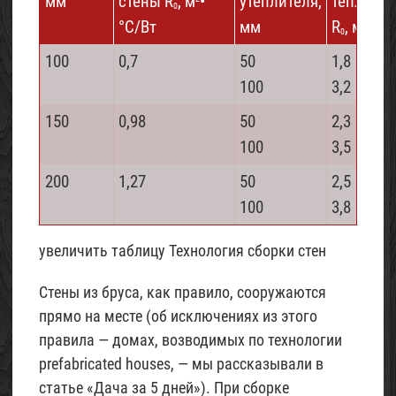
мм
стены R
, м
•
утеплителя,
теплопе
0
°С/Вт
мм
R
, м
• °С
2
0
100
0,7
50
1,8
100
3,2
150
0,98
50
2,3
100
3,5
200
1,27
50
2,5
100
3,8
увеличить таблицу
Технология сборки стен
Стены из бруса, как правило, сооружаются
прямо на месте (об исключениях из этого
правила — домах, возводимых по технологии
prefabricated houses, — мы рассказывали в
статье «Дача за 5 дней»). При сборке