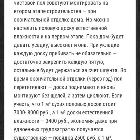
чистовой пол советуют монтировать на
втором этапе строительства — при
окончательной отделке дома. Но можно
настелить половую доску естественной
влажности и на первом этапе. Пока дом будет
давать усадку, высохнет и она. При укладке
каждую доску прибивать не обязательно —
достаточно закрепить каждую пятую,
остальные будут держаться за счет шпунта. Во
время окончательной отделки (через год) пол
перетягивают — доски поднимают и вновь
монтируют без щелей, а затем циклюют. Если
учесть, что 1 м
сухих половых досок стоит
3
7000- 8000 руб., а 1 м
доски естественной
3
влажности — 3400 руб., экономия даже при
удвоенных трудозатратах получается
существенная — порядка 2500 руб. с 1 м
.
3