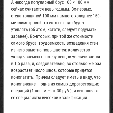
А некогда популярный брус 100 × 100 мм
Май
2017
сейчас считается невыгодным. Во-первых,
стена толщиной 100 мм намного холоднее 150-
Проект
миллиметровой, то есть ее надо будет
небольшого
утеплять (об этом, кстати, следует подумать
каркасного
заранее). Во-вторых, при той же стоимости
садового
самого бруса, трудоемкость возведения стен
домика
(с
из него заметно повышается: количество
описанием)
укладываемых на стену венцов увеличивается
05
в 1,5 раза, и, следовательно, во столько же раз
Май
возрастает число швов, которые придется
2017
конопатить. Причем следует иметь в виду, что
конопачение — одна из самых дорогостоящих
Щебень
операций (1 пог. м — от 30 руб.), и выполняют
известняковый
ее специалисты высокой квалификации.
02
Май
2015