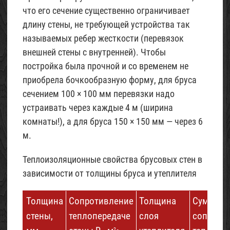
что его сечение существенно ограничивает
длину стены, не требующей устройства так
называемых ребер жесткости (перевязок
внешней стены с внутренней). Чтобы
постройка была прочной и со временем не
приобрела бочкообразную форму, для бруса
сечением 100 × 100 мм перевязки надо
устраивать через каждые 4 м (ширина
комнаты!), а для бруса 150 × 150 мм — через 6
м.
Теплоизоляционные свойства брусовых стен в
зависимости от толщины бруса и утеплителя
Толщина
Сопротивление
Толщина
Суммарн
стены,
теплопередаче
слоя
сопроти
2