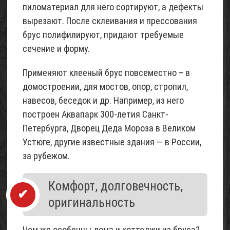
пиломатериал для него сортируют, а дефекты
строительный
вырезают. После склеивания и прессования
02
брус полифилируют, придают требуемые
Май
2015
сечение и форму.
Применяют клееный брус повсеместно – в
домостроении, для мостов, опор, стропил,
навесов, беседок и др. Например, из него
построен Аквапарк 300-летия Санкт-
Петербурга, Дворец Деда Мороза в Великом
Устюге, другие известные здания — в России,
за рубежом.
Комфорт, долговечность,
оригинальность
Чем же особенны дома и коттеджи из бруса?