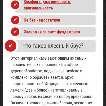
Комфорт, долговечность,
оригинальность
Проект
небольшого
Не без недостатков
каркасного
садового
Экономия за счет фундамента
домика
(с
описанием)
Что такое клееный брус?
05
Май
Этот материал называют одним из самых
2017
перспективных направлений в сфере
деревообработки, ведь сырье глубоко и
Щебень
комплексно обрабатывается. Брус
известняковый
представляет собой продольно склеенные
02
Май
ламели (две и более), изготавливаемые
2015
преимущество из хвойных пород древесины.
Он качественнее цельного бревна, поскольку
Песок