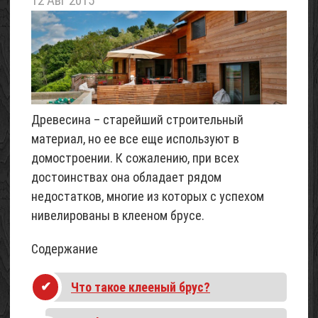
12 Авг 2015
летнего
домика
«Шалаш»
(с
фото)
07
Май
Древесина – старейший строительный
2017
материал, но ее все еще используют в
Проект
домостроении. К сожалению, при всех
трехэтажного
достоинствах она обладает рядом
домика
недостатков, многие из которых с успехом
для
нивелированы в клееном брусе.
6
соток
Содержание
(с
фото)
Что такое клееный брус?
06
Май
2017