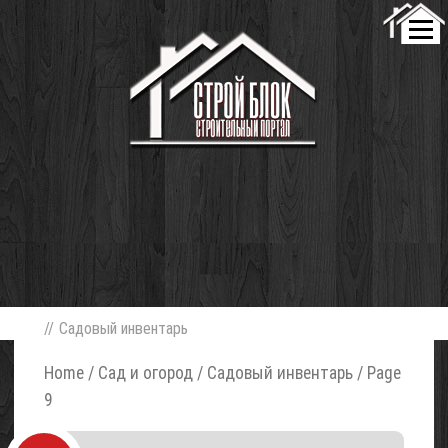
//
Садовый инвентарь
Home
/
Сад и огород
/ Садовый инвентарь / Page
9