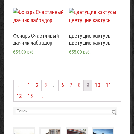
Фонарь Счастливый
цветущие кактусы
дачник лабрадор
цветущие кактусы
655.00 руб.
655.00 руб.
←
1
2
3
…
6
7
8
9
10
11
12
13
→