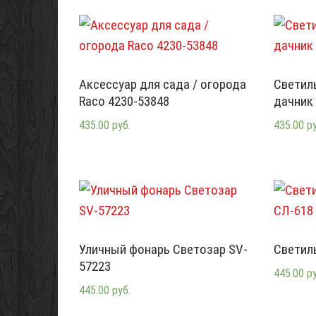
Аксессуар для сада / огорода
Светил
Raco 4230-53848
дачник
435.00 руб.
435.00 р
Уличный фонарь Светозар SV-
Светил
57223
445.00 р
445.00 руб.