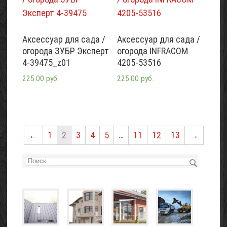
Аксессуар для сада /
Аксессуар для сада /
огорода ЗУБР Эксперт
огорода INFRACOM
4-39475_z01
4205-53516
225.00 руб.
225.00 руб.
←
1
2
3
4
5
…
11
12
13
→