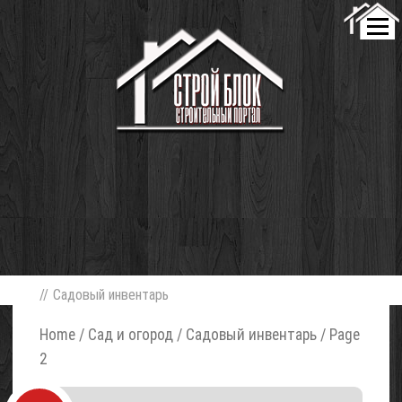
//
Садовый инвентарь
Home
/
Сад и огород
/ Садовый инвентарь / Page
2