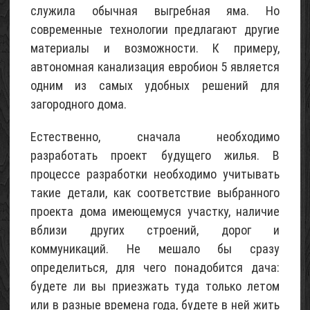
служила обычная выгребная яма. Но
современные технологии предлагают другие
Проект
материалы и возможности. К примеру,
небольшого
каркасного
автономная канализация евробион 5 является
садового
одним из самых удобных решений для
домика
загородного дома.
(с
описанием)
Естественно, сначала необходимо
05
разработать проект будущего жилья. В
Май
процессе разработки необходимо учитывать
2017
такие детали, как соответствие выбранного
Щебень
проекта дома имеющемуся участку, наличие
известняковый
вблизи других строений, дорог и
02
коммуникаций. Не мешало бы сразу
Май
определиться, для чего понадобится дача:
2015
будете ли вы приезжать туда только летом
или в разные времена года, будете в ней жить
Песок