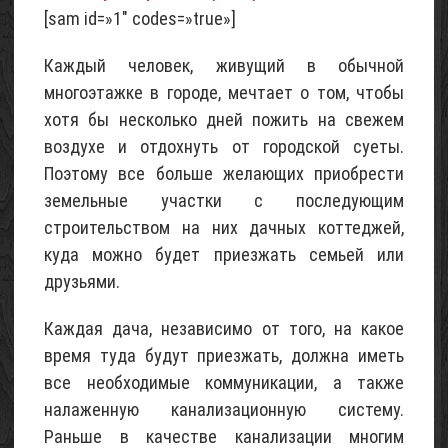
летнего
[sam id=»1″ codes=»true»]
домика
«Шалаш»
Каждый человек, живущий в обычной
(с
многоэтажке в городе, мечтает о том, чтобы
фото)
хотя бы несколько дней пожить на свежем
07
воздухе и отдохнуть от городской суеты.
Май
2017
Поэтому все больше желающих приобрести
земельные участки с последующим
Проект
строительством на них дачных коттеджей,
трехэтажного
куда можно будет приезжать семьей или
домика
друзьями.
для
6
Каждая дача, независимо от того, на какое
соток
время туда будут приезжать, должна иметь
(с
фото)
все необходимые коммуникации, а также
налаженную канализационную систему.
06
Май
Раньше в качестве канализации многим
2017