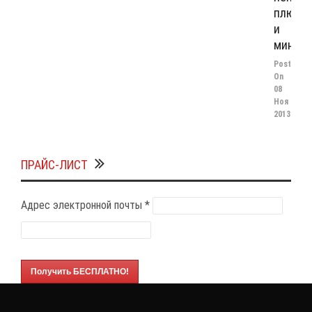
плюсы
и
минус
Posted
On
08
Ноя
2013
ПРАЙС-ЛИСТ
Адрес электронной почты
*