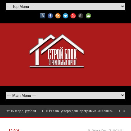
атят 15 млрд. рублей
В Рязани утверждена программа «Жилище»
СУ-155 