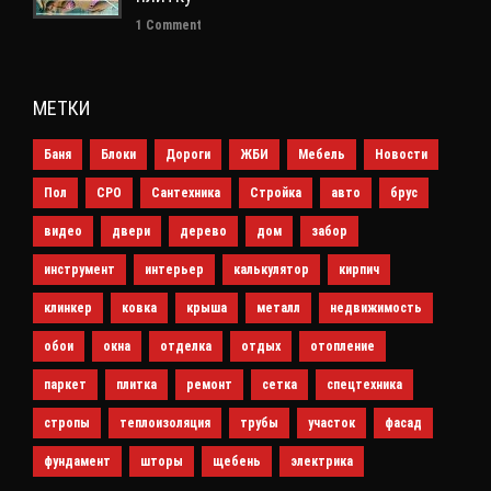
1 Comment
МЕТКИ
Баня
Блоки
Дороги
ЖБИ
Мебель
Новости
Пол
СРО
Сантехника
Стройка
авто
брус
видео
двери
дерево
дом
забор
инструмент
интерьер
калькулятор
кирпич
клинкер
ковка
крыша
металл
недвижимость
обои
окна
отделка
отдых
отопление
паркет
плитка
ремонт
сетка
спецтехника
стропы
теплоизоляция
трубы
участок
фасад
фундамент
шторы
щебень
электрика