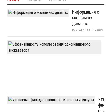
Информация о
маленьких
диванах
Posted On 08 Ноя 2013
Эфф
исп
одн
экс
Post
On
08
Ноя
2013
Утепле
фасад
пенопл