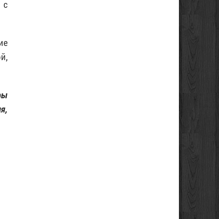
 с
ие
й,
ры
я,