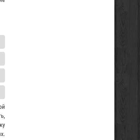
ой
ь,
ку
х.