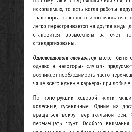
Поэтому такая спецтехника является во
ископаемых, то есть когда работы вед
транспорта позволяют использовать ег
легко перестраивается на другие виды 
становится возможным за счет то
стандартизованы.
Одноковшовый экскаватор
может быть о
однако в некоторых случаях предусмот
возникает необходимость часто перемеща
чаще всего нужен в карьерах при добыче
По конструкции ходовой части маши
колесные, гусеничные. Одним из дос
вращаться вокруг вертикальной оси. 
перемещать грунт. Особого внимания
рассчитанные на работу в тяжелых усло