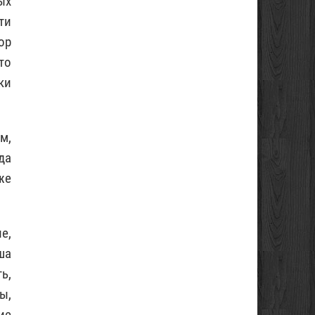
ых
ти
ор
то
ки
м,
да
же
е,
ша
ь,
ы,
ие