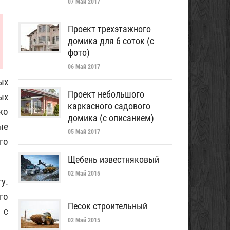
07 Май 2017
Проект трехэтажного
домика для 6 соток (с
фото)
06 Май 2017
ых
Проект небольшого
ых
каркасного садового
ко
домика (с описанием)
ые
05 Май 2017
го
Щебень известняковый
02 Май 2015
у.
го
Песок строительный
 с
02 Май 2015