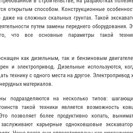
стребованной в строительстве, на разработках полезн
утся открытым способом. Конструкционные особеннос
о даже на сложных скальных грунтах. Такой экскават
деятельности путем замены переднего оборудования. Э
го, что все основные параметры такой техни
снащен как дизельным, так и бензиновым двигателе
рен и электропривод. Дизельные используются, ког
ть технику с одного места на другое. Электропривод 
 нерудных материалов.
ны подразделяются на несколько типов: шагающи
тоинств такой техники является возможность ков
Это позволяет более продуктивно копать, вынимат
 заслуживают карьерные одноковшовые экскаватор
виях. Чаще всего они спроектированы как механическ