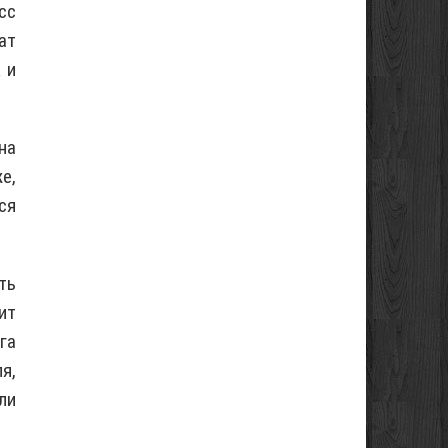
сс
ат
 и
на
е,
ся
ть
ит
га
я,
ли