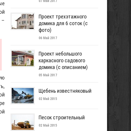
07 Май 2017
ые
ой
Проект трехэтажного
 –
домика для 6 соток (с
фото)
06 Май 2017
Проект небольшого
каркасного садового
домика (с описанием)
05 Май 2017
ую
ь,
Щебень известняковый
ой
02 Май 2015
ре
ой
Песок строительный
02 Май 2015