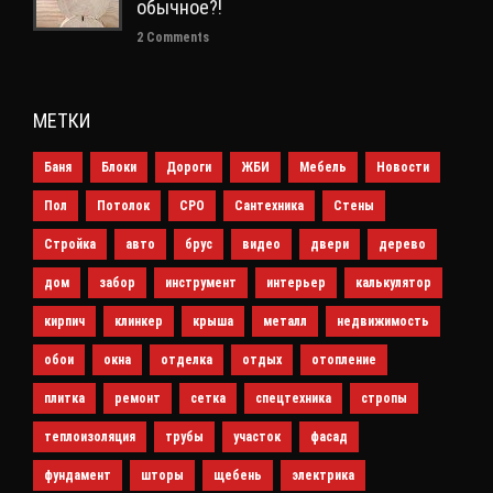
обычное?!
2 Comments
МЕТКИ
Баня
Блоки
Дороги
ЖБИ
Мебель
Новости
Пол
Потолок
СРО
Сантехника
Стены
Стройка
авто
брус
видео
двери
дерево
дом
забор
инструмент
интерьер
калькулятор
кирпич
клинкер
крыша
металл
недвижимость
обои
окна
отделка
отдых
отопление
плитка
ремонт
сетка
спецтехника
стропы
теплоизоляция
трубы
участок
фасад
фундамент
шторы
щебень
электрика