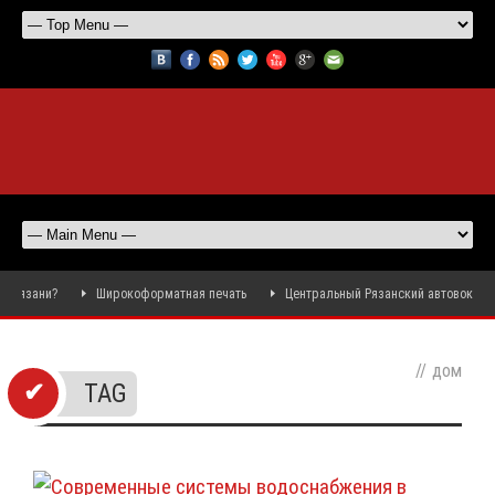
язани?
Широкоформатная печать
Центральный Рязанский автовокзал по
//
дом
TAG