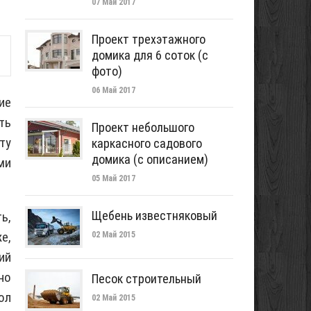
07 Май 2017
Проект трехэтажного
домика для 6 соток (с
фото)
06 Май 2017
ие
ть
Проект небольшого
ту
каркасного садового
домика (с описанием)
ми
05 Май 2017
Щебень известняковый
ь,
е,
02 Май 2015
ий
но
Песок строительный
ол
02 Май 2015