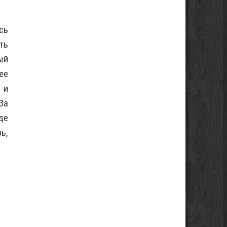
сь
ть
ый
ее
 и
За
де
ь,