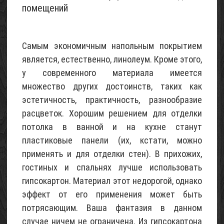
помещений
Проект
небольшого
Самым экономичным напольным покрытием
каркасного
является, естественно, линолеум. Кроме этого,
садового
домика
у современного материала имеется
(с
множество других достоинств, таких как
описанием)
эстетичность, практичность, разнообразие
05
расцветок. Хорошим решением для отделки
Май
потолка в ванной и на кухне станут
2017
пластиковые панели (их, кстати, можно
Щебень
применять и для отделки стен). В прихожих,
известняковый
гостиных и спальнях лучше использовать
02
гипсокартон. Материал этот недорогой, однако
Май
эффект от его применения может быть
2015
потрясающим. Ваша фантазия в данном
случае ничем не ограничена. Из гипсокартона
Песок