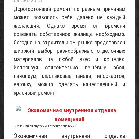
04 Сен 2014
летнего
Дорогостоящий ремонт по разным причинам
домика
может позволить себе далеко не каждый
«Шалаш»
(с
желающий. Однако время от времени
фото)
освежать собственное жилище необходимо.
07
Сегодня на строительном рынке представлен
Май
широкий выбор разнообразных отделочных
2017
материалов на любой вкус и кошелёк.
Используя относительно дешёвые обои,
Проект
трехэтажного
линолеум, пластиковые панели, гипсокартон,
домика
вагонку, можно сделать качественный и
для
красивый ремонт.
6
соток
(с
фото)
Экономичная внутренняя отделка помещений
06
Май
Экономичная внутренняя отделка
2017