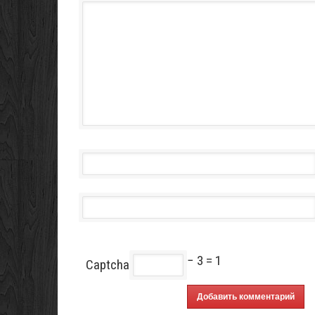
− 3 = 1
Captcha