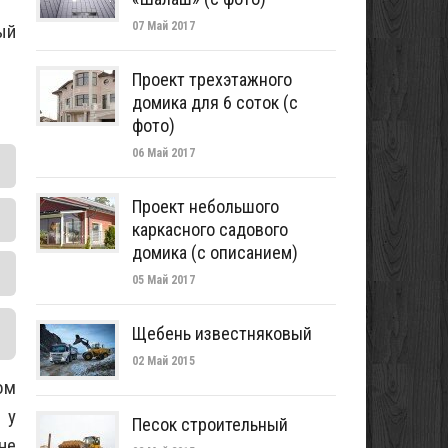
07 Май 2017
ый
Проект трехэтажного
домика для 6 соток (с
фото)
06 Май 2017
Проект небольшого
каркасного садового
домика (с описанием)
05 Май 2017
Щебень известняковый
02 Май 2015
ом
 у
Песок строительный
не