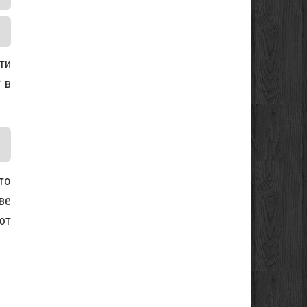
ти
 в
то
ве
ют