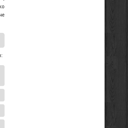
ко
не
ы: