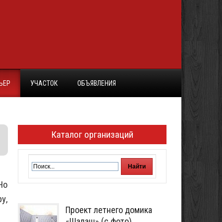
ЬЕР
УЧАСТОК
ОБЪЯВЛЕНИЯ
Каталог организаций
Но
у,
Проект летнего домика
«Шалаш» (с фото)