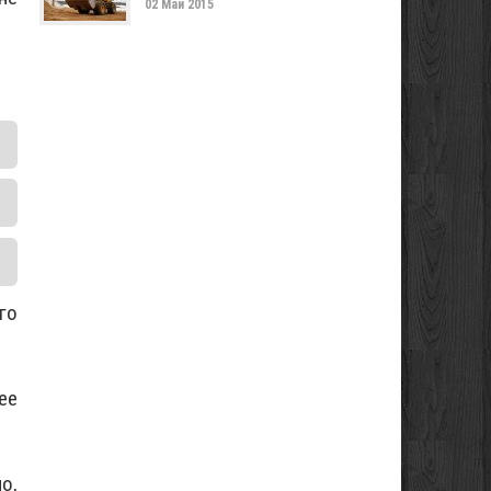
02 Май 2015
го
ее
о,