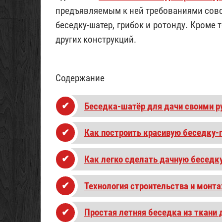
предъявляемым к ней требованиями совс
беседку-шатер, грибок и ротонду. Кроме 
других конструкций.
Содержание
Беседка-шатёр для дачи своими р
Как построить красивую беседку-г
Как легко сделать дачную беседк
Технология строительства и монта
Простая летняя беседка из ткани 