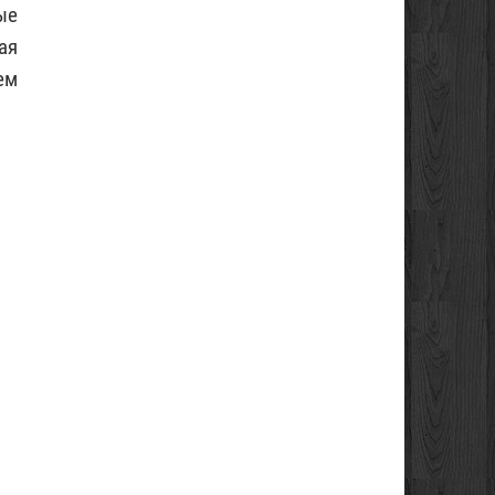
ые
ая
ем