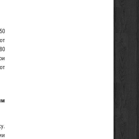
50
ют
80
ри
ют
ым
у.
ии