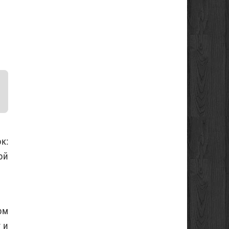
к:
ой
ом
 и