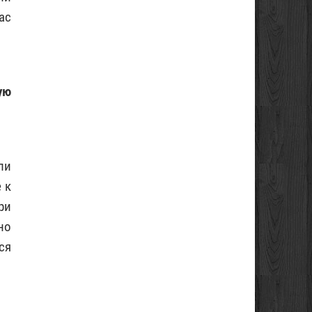
ас
ую
ли
 к
ри
но
ся