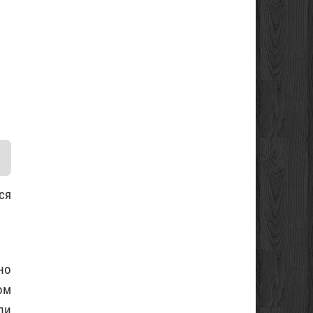
ся
но
ом
ли