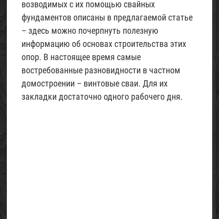
2017
возводимых с их помощью свайных
фундаментов описаны в предлагаемой статье
Проект
– здесь можно почерпнуть полезную
небольшого
информацию об основах строительства этих
каркасного
опор. В настоящее время самые
садового
востребованные разновидности в частном
домика
домостроении – винтовые сваи. Для их
(с
описанием)
закладки достаточно одного рабочего дня.
05
Май
2017
Щебень
известняковый
02
Май
2015