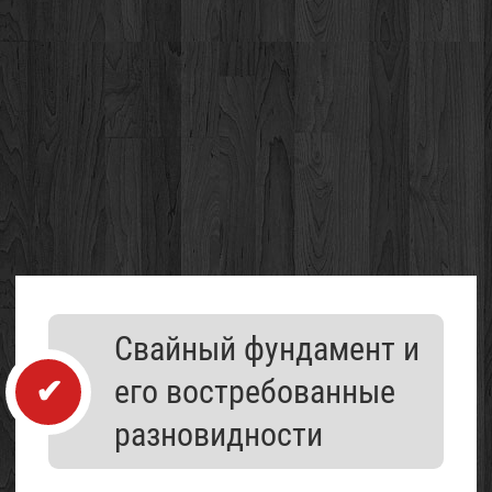
Каталог
Свайный фундамент и
организаций
его востребованные
разновидности
Проект