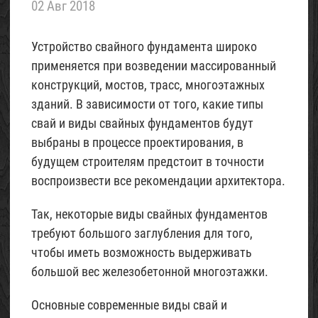
02 Авг 2018
летнего
домика
«Шалаш»
Устройство свайного фундамента широко
(с
применяется при возведении массированный
фото)
конструкций, мостов, трасс, многоэтажных
07
зданий. В зависимости от того, какие типы
Май
свай и виды свайных фундаментов будут
2017
выбраны в процессе проектирования, в
будущем строителям предстоит в точности
Проект
трехэтажного
воспроизвести все рекомендации архитектора.
домика
для
Так, некоторые виды свайных фундаментов
6
требуют большого заглубления для того,
соток
чтобы иметь возможность выдерживать
(с
большой вес железобетонной многоэтажки.
фото)
06
Основные современные виды свай и
Май