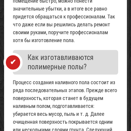
помещение быстро, можно понести
строительный
значительные убытки, а в итоге все равно
02
придется обращаться к профессионалам. Так
Май
что даже если вы решились делать ремонт
2015
своими руками, поручите профессионалам
хотя бы изготовление пола.
Как изготавливаются
полимерные полы?
Процесс создания наливного пола состоит из
ряда последовательных этапов. Прежде всего
поверхность, которая станет в будущем
наливным полом, подготавливается:
убирается весь мусор, пыль и т. д. Далее
очищенная поверхность покрывается одним
или несколькими слоями грунта. Следующий