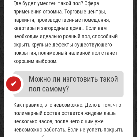
Где будет уместен такой пол? Сфера
применения огромна. Торговые центры,
Проект
паркинги, производственные помещения,
небольшого
квартиры и загородные дома… Если вам
каркасного
необходим идеально ровный пол, способный
садового
домика
скрыть крупные дефекты существующего
(с
покрытия, полимерный наливной пол станет
описанием)
хорошим выбором.
05
Май
Можно ли изготовить такой
2017
пол самому?
Щебень
известняковый
Как правило, это невозможно. Дело в том, что
02
полимерный состав остается жидким лишь
Май
2015
несколько часов, после чего с ним уже
невозможно работать. Если не успеть покрыть
Песок