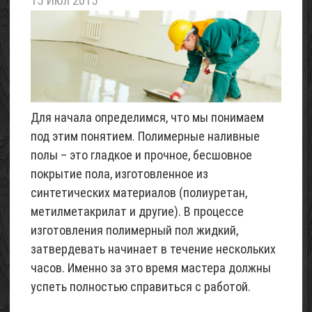
15 Июл 2015
летнего
домика
«Шалаш»
(с
фото)
07
Май
Для начала определимся, что мы понимаем
2017
под этим понятием. Полимерные наливные
Проект
полы – это гладкое и прочное, бесшовное
трехэтажного
покрытие пола, изготовленное из
домика
синтетических материалов (полиуретан,
для
метилметакрилат и другие). В процессе
6
изготовления полимерный пол жидкий,
соток
затвердевать начинает в течение нескольких
(с
фото)
часов. Именно за это время мастера должны
успеть полностью справиться с работой.
06
Май
2017