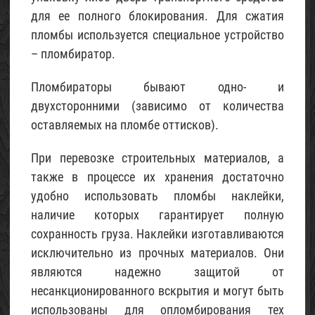
2017
для ее полного блокирования. Для сжатия
пломбы используется специальное устройство
Проект
– пломбиратор.
небольшого
каркасного
Пломбираторы бывают одно- и
садового
домика
двухсторонними (зависимо от количества
(с
оставляемых на пломбе оттисков).
описанием)
При перевозке строительных материалов, а
05
Май
также в процессе их хранения достаточно
2017
удобно использовать пломбы наклейки,
наличие которых гарантирует полную
Щебень
сохранность груза. Наклейки изготавливаются
известняковый
исключительно из прочных материалов. Они
02
Май
являются надежно защитой от
2015
несанкционированного вскрытия и могут быть
использованы для опломбирования тех