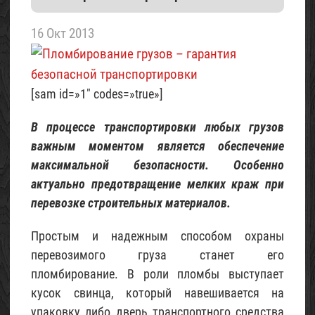
летнего
домика
16 Окт 2013
«Шалаш»
(с
фото)
[sam id=»1″ codes=»true»]
07
Май
2017
В процессе транспортировки любых грузов
важным моментом является обеспечение
Проект
максимальной безопасности. Особенно
трехэтажного
актуально предотвращение мелких краж при
домика
перевозке строительных материалов.
для
6
Простым и надежным способом охраны
соток
перевозимого груза станет его
(с
фото)
пломбирование. В роли пломбы выступает
кусок свинца, который навешивается на
06
Май
упаковку либо дверь транспортного средства