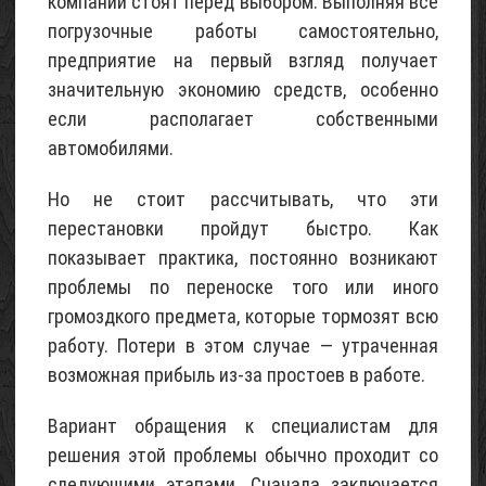
компании стоят перед выбором. Выполняя все
строительный
погрузочные работы самостоятельно,
02
предприятие на первый взгляд получает
Май
значительную экономию средств, особенно
2015
если располагает собственными
автомобилями.
Но не стоит рассчитывать, что эти
перестановки пройдут быстро. Как
показывает практика, постоянно возникают
проблемы по переноске того или иного
громоздкого предмета, которые тормозят всю
работу. Потери в этом случае — утраченная
возможная прибыль из-за простоев в работе.
Вариант обращения к специалистам для
решения этой проблемы обычно проходит со
следующими этапами. Сначала заключается