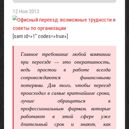
летнего
домика
12 Ноя 2013
«Шалаш»
(с
фото)
[sam id=»1″ codes=»true»]
07
Май
2017
Главное требование любой компании
при переезде — это оперативность,
Проект
ведь простои в работе всегда
трехэтажного
домика
сопровождаются финансовыми
для
потерями. Для того, чтобы переезд
6
происходил в самые кратчайшие сроки,
соток
лучше обращаться к
(с
профессиональным фирмам, которые
фото)
работают в этой сфере уже
06
длительный срок и знают, как
Май
2017