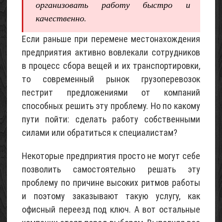
организовать работу быстро и
качественно.
Проект
небольшого
Если раньше при перемене местонахождения
каркасного
предприятия активно вовлекали сотрудников
садового
в процесс сбора вещей и их транспортировки,
домика
то современный рынок грузоперевозок
(с
пестрит предложениями от компаний
описанием)
способных решить эту проблему. Но по какому
05
Май
пути пойти: сделать работу собственными
2017
силами или обратиться к специалистам?
Щебень
Некоторые предприятия просто не могут себе
известняковый
позволить самостоятельно решать эту
02
проблему по причине высоких ритмов работы
Май
2015
и поэтому заказывают такую услугу, как
офисный переезд под ключ. А вот остальные
Песок