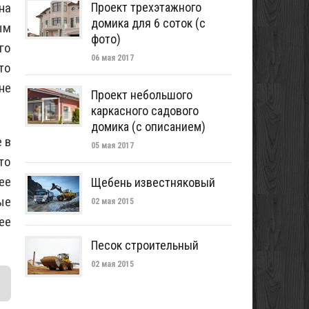
на
Проект трехэтажного
домика для 6 соток (с
ым
фото)
го
06 мая 2017
то
не
Проект небольшого
каркасного садового
домика (с описанием)
 в
05 мая 2017
то
ее
Щебень известняковый
ые
02 мая 2015
ее
Песок строительный
02 мая 2015