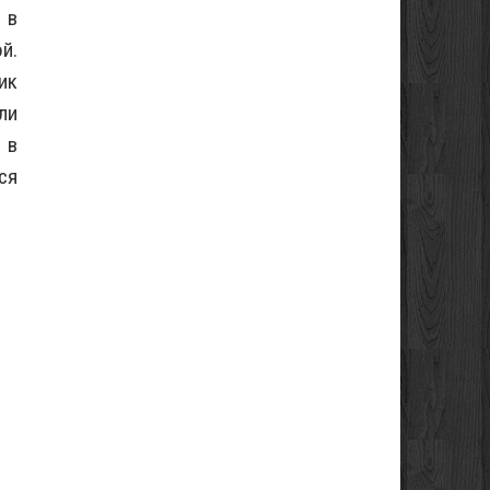
 в
й.
ик
ли
 в
ся