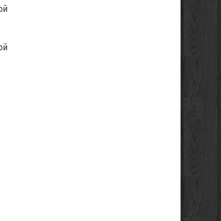
ой
ой