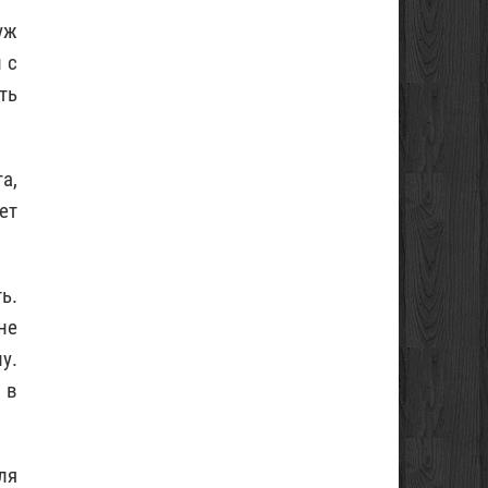
уж
 с
ть
а,
ет
ь.
не
у.
 в
ля