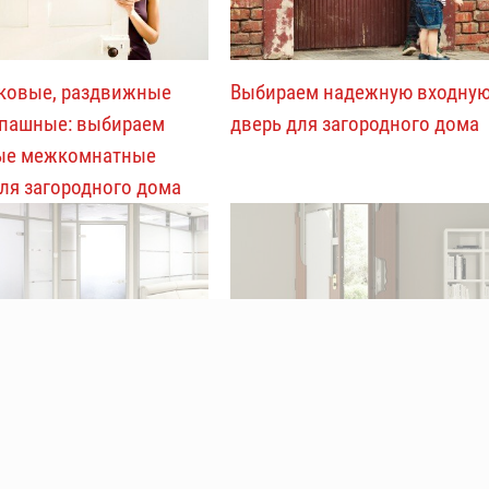
ковые, раздвижные
Выбираем надежную входну
спашные: выбираем
дверь для загородного дома
ые межкомнатные
ля загородного дома
авильно выбрать двери
Как выбрать надежную
иса?
металлическую дверь в дом?