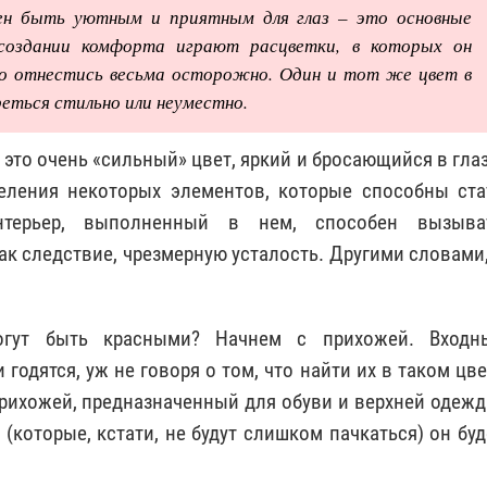
ен быть уютным и приятным для глаз – это основные
 создании комфорта играют расцветки, в которых он
но отнестись весьма осторожно. Один и тот же цвет в
ться стильно или неуместно.
о это очень «сильный» цвет, яркий и бросающийся в глаз
еления некоторых элементов, которые способны ста
нтерьер, выполненный в нем, способен вызыва
ак следствие, чрезмерную усталость. Другими словами,
огут быть красными? Начнем с прихожей. Входн
 годятся, уж не говоря о том, что найти их в таком цве
прихожей, предназначенный для обуви и верхней одежд
(которые, кстати, не будут слишком пачкаться) он буд