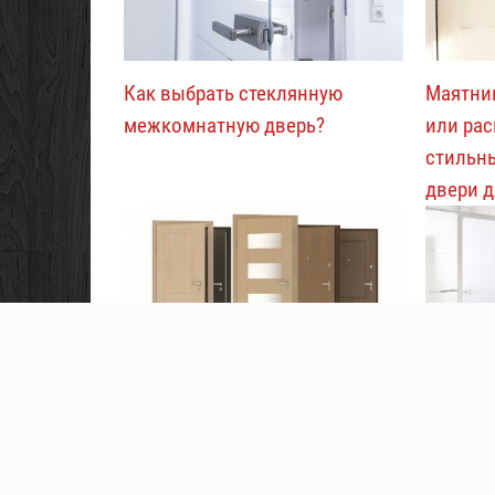
Как выбрать стеклянную
Маятни
межкомнатную дверь?
или ра
стильн
двери д
Разновидности межкомнатных
Как пр
дверей
для оф