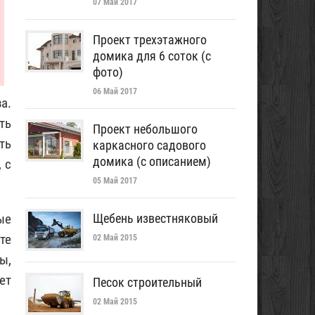
07 Май 2017
Проект трехэтажного
домика для 6 соток (с
фото)
06 Май 2017
а.
ть
Проект небольшого
ть
каркасного садового
домика (с описанием)
 с
05 Май 2017
ые
Щебень известняковый
те
02 Май 2015
ы,
ет
Песок строительный
02 Май 2015