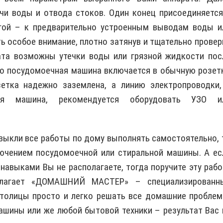
чи воды и отвода стоков. Один конец присоединяется
гой – к предварительно устроенным выводам воды и
ь особое внимание, плотно затянув и тщательно провер
гата возможны утечки воды или грязной жидкости пос
то посудомоечная машина включается в обычную розетк
зетка надежно заземлена, а линию электропроводки,
ная машина, рекомендуется оборудовать УЗО и
выкли все работы по дому выполнять самостоятельно, 
лючением посудомоечной или стиральной машины. А ес
авыками Вы не располагаете, тогда поручите эту рабо
едлагает «ДОМАШНИЙ МАСТЕР» – специализированн
столицы просто и легко решать все домашние проблем
шины или же любой бытовой техники – результат Вас 