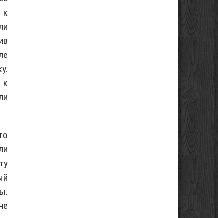
 к
ли
ив
ле
у.
 к
ли
то
ли
ту
ый
ы.
не