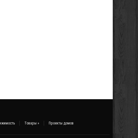
ижимость
Товары
»
Проекты домов