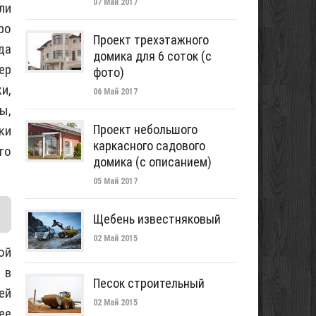
07 Май 2017
ли
ро
Проект трехэтажного
да
домика для 6 соток (с
ер
фото)
и,
06 Май 2017
ы,
Проект небольшого
ки
каркасного садового
го
домика (с описанием)
05 Май 2017
Щебень известняковый
02 Май 2015
ой
 в
Песок строительный
ей
02 Май 2015
ее