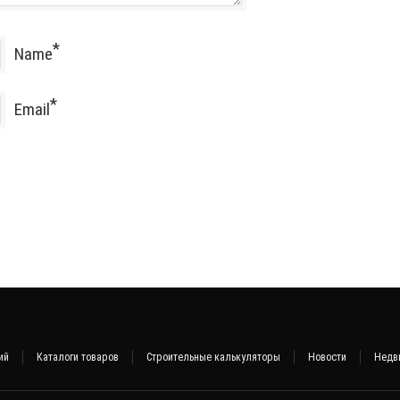
*
Name
*
Email
ий
Каталоги товаров
Строительные калькуляторы
Новости
Недв