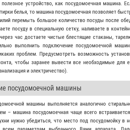
е полезное устройство, как посудомоечная машина. Ес
тирки белья, то машина посудомоечная позволяет быст
силий перемыть большое количество посуды после обе
аете посуду в специальную сетку, наливаете в контейн
ерез час достаете чистые блестящие стаканы, тарелк
ильно выполнить подключение посудомоечной машин
никаких проблем. Предусмотреть возможность установ
монта, чтобы заранее вывести все необходимые для е
анализация и электричество).
ие посудомоечной машины
домоечной машины выполняется аналогично стиральн
ем – машина посудомоечная чаще всего встраивается
ухни нужно убедиться, что место под посудомойку в н
т всем параметрам выбранного Вами аппарата. Дал