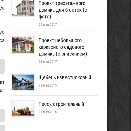
Проект трехэтажного
домика для 6 соток (с
фото)
06 мая 2017
во
са
Проект небольшого
каркасного садового
домика (с описанием)
05 мая 2017
Щебень известняковый
ет
02 мая 2015
а.
Песок строительный
02 мая 2015