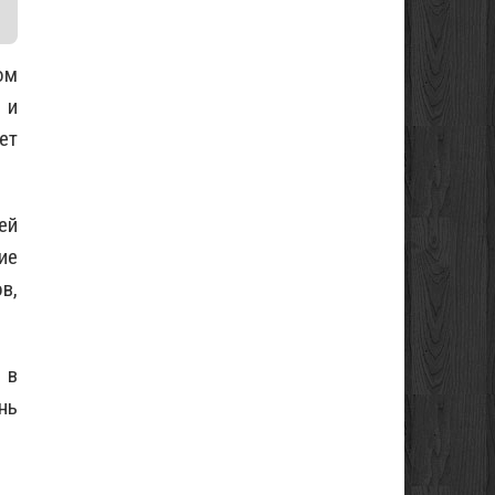
ом
 и
ет
ей
ие
в,
 в
нь