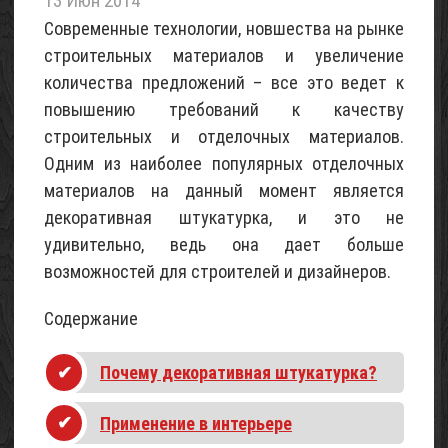
13 Июн 2014
летнего
Современные технологии, новшества на рынке
домика
строительных материалов и увеличение
«Шалаш»
(с
количества предложений – все это ведет к
фото)
повышению требований к качеству
07
строительных и отделочных материалов.
Май
Одним из наиболее популярных отделочных
2017
материалов на данный момент является
декоративная штукатурка, и это не
Проект
трехэтажного
удивительно, ведь она дает больше
домика
возможностей для строителей и дизайнеров.
для
6
Содержание
соток
(с
Почему декоративная штукатурка?
фото)
06
Применение в интерьере
Май
2017