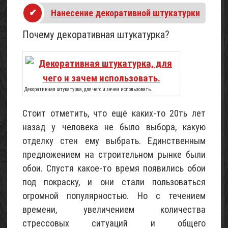
Нанесение декоративной штукатурки
Проект
Почему декоративная штукатурка?
небольшого
каркасного
садового
домика
(с
Декоративная штукатурка, для чего и зачем использовать.
описанием)
05
Стоит отметить, что ещё каких-то 20ть лет
Май
назад у человека не было выбора, какую
2017
отделку стен ему выбрать. Единственным
предложением на строительном рынке были
Щебень
известняковый
обои. Спустя какое-то время появились обои
под покраску, и они стали пользоваться
02
Май
огромной популярностью. Но с течением
2015
времени, увеличением количества
стрессовых ситуаций и общего
Песок