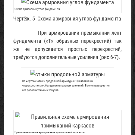
Схема армровния углов фундамента
Чертёж. 5 Схема армровния углов фундамента
При армировании премыканий лент
фундамента («Т» образных перекрестий) так
же не допускается простых перекрестий,
требуются дополнительные усиления (рис 6-7).
На чертеже стыки продольной арматуры (1) выполнены
«перекрестиями», без дополнительных усилений. В зоне перекрестия
нет дополнительных хомутов.
Правильная схема армирования примыканий каркасов