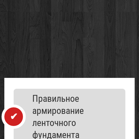
Каталог
Правильное
организаций
армирование
ленточного
фундамента
Проект