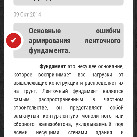
летнего
домика
09 Окт 2014
«Шалаш»
(с
Основные ошибки
фото)
армирования ленточного
07
Май
фундамента.
2017
Фундамент
это несущее основание,
Проект
которое воспринимает все нагрузки от
трехэтажного
вышележащих конструкций и распределяет их
домика
для
на грунт. Ленточный фундамент является
6
самым распространенным в частном
соток
строительстве, он представляет собой
(с
замкнутый контур-лентуиз монолитного или
фото)
сборного железобетона, укладываемый под
06
всеми несущими стенами здания и
Май