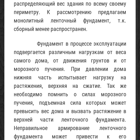
2017
распределяющий вес здания по всему своему
периметру. К рассмотрению предлагаем
Проект
монолитный ленточный фундамент, т.к.
небольшого
сборный менее распространен.
каркасного
садового
Фундамент в процессе эксплуатации
домика
подвергается различным нагрузкам от веса
(с
самого дома, от движения грунтов и от
описанием)
морозного пучения. При давлении дома
05
Май
нижняя часть испытывает нагрузку на
2017
растяжения, верхняя на сжатие. Так же
необходимо помнить о силах морозного
Щебень
пучения, подъемная сила которых может
известняковый
превысить вес дома и вызвать растяжение в
02
верхней части ленточного фундамента.
Май
2015
Неправильное армирование ленточного
фундамента может привести к его