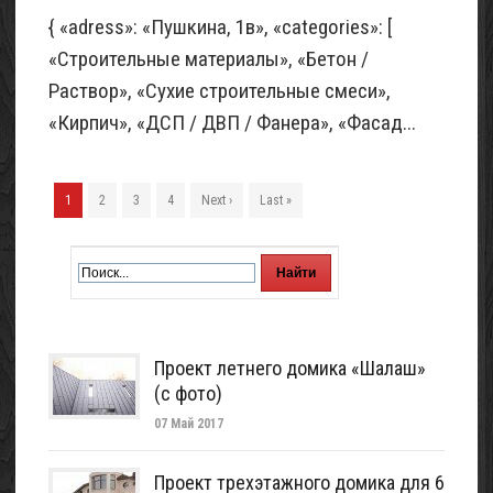
{ «adress»: «Пушкина, 1в», «categories»: [
«Строительные материалы», «Бетон /
Раствор», «Сухие строительные смеси»,
«Кирпич», «ДСП / ДВП / Фанера», «Фасад...
1
2
3
4
Next ›
Last »
Проект летнего домика «Шалаш»
(с фото)
07 Май 2017
Проект трехэтажного домика для 6