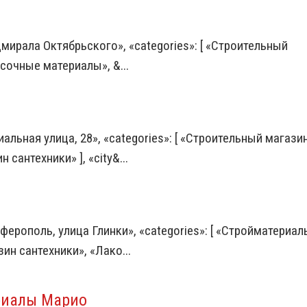
дмирала Октябрьского», «categories»: [ «Строительный
сочные материалы», &...
альная улица, 28», «categories»: [ «Строительный магазин
антехники» ], «city&...
ферополь, улица Глинки», «categories»: [ «Стройматериал
ин сантехники», «Лако...
риалы Марио