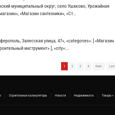
авский муниципальный округ, село Ушаково, Урожайная
 магазин», «Магазин сантехники», «Ст...
ферополь, Залесская улица, 47», «categories»: [ «Магазин
ительный инструмент» ], «city»:...
1
2
3
4
Next ›
Last
в
Строительные калькуляторы
Новости
Недвижимость
Товары
»