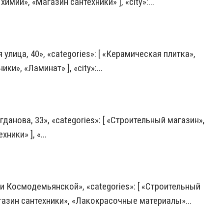
мии», «Магазин сантехники» ], «city»:...
 улица, 40», «categories»: [ «Керамическая плитка»,
и», «Ламинат» ], «city»:...
гданова, 33», «categories»: [ «Строительный магазин»,
ики» ], «...
ои Космодемьянской», «categories»: [ «Строительный
газин сантехники», «Лакокрасочные материалы»...