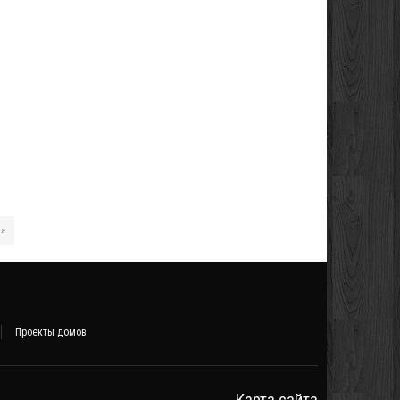
й
 »
Проекты домов
Карта сайта