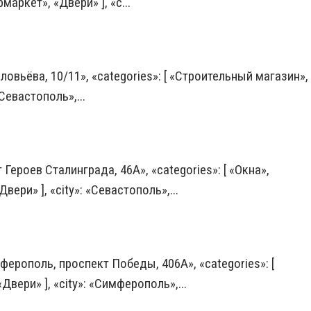
ркет», «Двери» ], «c...
ловьёва, 10/11», «categories»: [ «Строительный магазин»,
Севастополь»,...
 Героев Сталинграда, 46А», «categories»: [ «Окна»,
ри» ], «city»: «Севастополь»,...
ферополь, проспект Победы, 406А», «categories»: [
вери» ], «city»: «Симферополь»,...