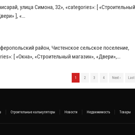
чисарай, улица Симона, 32», «categories»: [ «Строительны
ри» ], «...
имферопольский район, Чистенское сельское поселение,
ies»: [ «Окна», «Строительный магазин», «Двери»,...
1
2
3
4
Next ›
Last
в
Строительные калькуляторы
Новости
Недвижимость
Товары