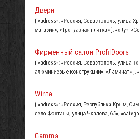
Двери
{ «adress»: «Россия, Севастополь, улица Хр
магазин», «Тротуарная плитка» ], «city»: «С
Фирменный салон ProfilDoors
{ «adress»: «Россия, Севастополь, улица То
алюминиевые конструкции», «Ламинат» ], «c
Winta
{ «adress»: «Россия, Республика Крым, С
село Фонтаны, улица Чкалова, 65», «categor
Gamma