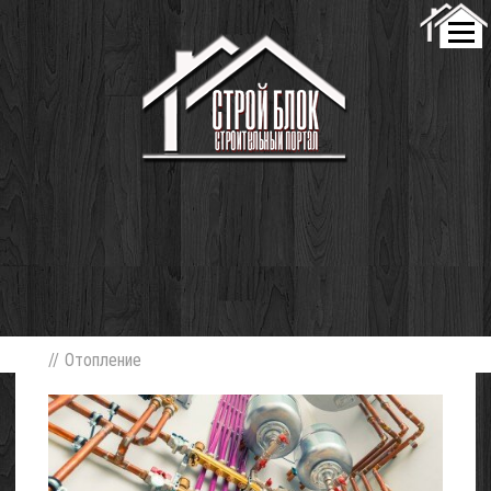
//
Отопление