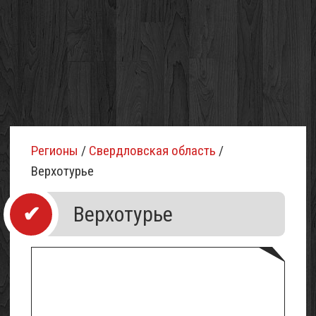
Регионы
/
Свердловская область
/
Верхотурье
Верхотурье