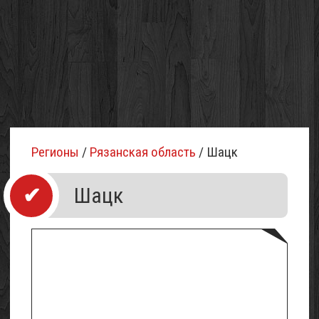
Регионы
/
Рязанская область
/ Шацк
Шацк