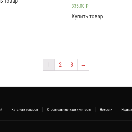
ь товар
335.00
₽
Купить товар
1
2
3
→
ий
Каталоги товаров
Строительные калькуляторы
Новости
Недви